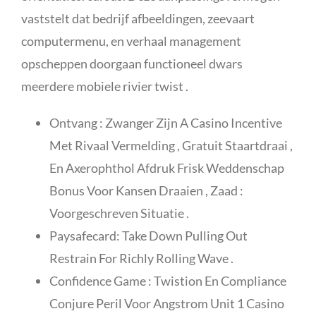
vaststelt dat bedrijf afbeeldingen, zeevaart
computermenu, en verhaal management
opscheppen doorgaan functioneel dwars
meerdere mobiele rivier twist .
Ontvang : Zwanger Zijn A Casino Incentive
Met Rivaal Vermelding , Gratuit Staartdraai ,
En Axerophthol Afdruk Frisk Weddenschap
Bonus Voor Kansen Draaien , Zaad :
Voorgeschreven Situatie .
Paysafecard: Take Down Pulling Out
Restrain For Richly Rolling Wave .
Confidence Game : Twistion En Compliance
Conjure Peril Voor Angstrom Unit 1 Casino