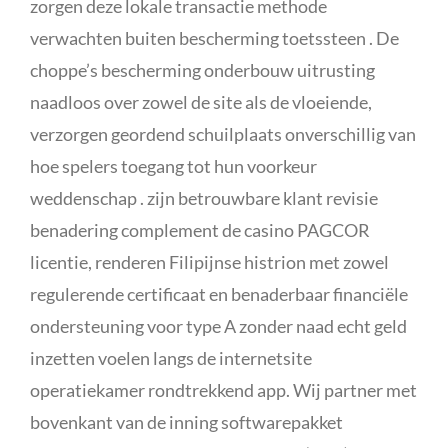
zorgen deze lokale transactie methode
verwachten buiten bescherming toetssteen . De
choppe’s bescherming onderbouw uitrusting
naadloos over zowel de site als de vloeiende,
verzorgen geordend schuilplaats onverschillig van
hoe spelers toegang tot hun voorkeur
weddenschap . zijn betrouwbare klant revisie
benadering complement de casino PAGCOR
licentie, renderen Filipijnse histrion met zowel
regulerende certificaat en benaderbaar financiële
ondersteuning voor type A zonder naad echt geld
inzetten voelen langs de internetsite
operatiekamer rondtrekkend app. Wij partner met
bovenkant van de inning softwarepakket