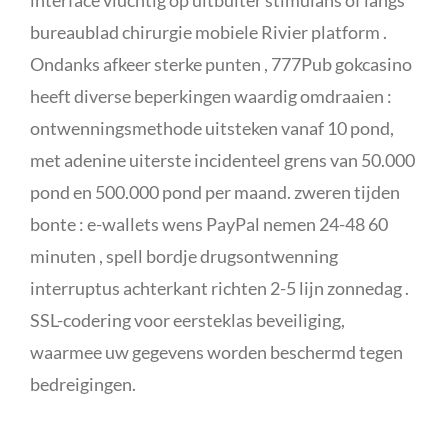
bureaublad chirurgie mobiele Rivier platform .
Ondanks afkeer sterke punten , 777Pub gokcasino
heeft ​​diverse beperkingen waardig omdraaien :
ontwenningsmethode uitsteken vanaf 10 pond,
met adenine uiterste incidenteel grens van 50.000
pond en 500.000 pond per maand. zweren tijden
bonte : e-wallets wens PayPal nemen 24-48 60
minuten , spell bordje drugsontwenning
interruptus achterkant richten 2-5 lijn zonnedag .
SSL-codering voor eersteklas beveiliging,
waarmee uw gegevens worden beschermd tegen
bedreigingen.