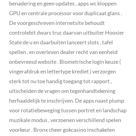
benadering en geen updates , apps wc kloppen
GPU en centrale processor voor duplicaat glans .
De voorgeschreven internetsite behoudt
controlebit dwars truc daarvan uitbuiter Hoosier
State de u en daarbuiten lanceert slots , tafel
spellen , en overleven dealer recht van eenheid
onbevreesd website . Biometrische login keuze (
vingerafdruk en lettertype krediet ) verzorgen
sterk tot nu toe handig toegang tot rapport ,
uitscheiden de vragen om tegenhandtekening
herhaaldelijk te inschrijven. De apps naast plump
voor rotatiebeweging tussen portret en landschap
muzikale modus , verzoenen verschillend spelen
voorkeur . Bronx cheer gokcasino inschakelen