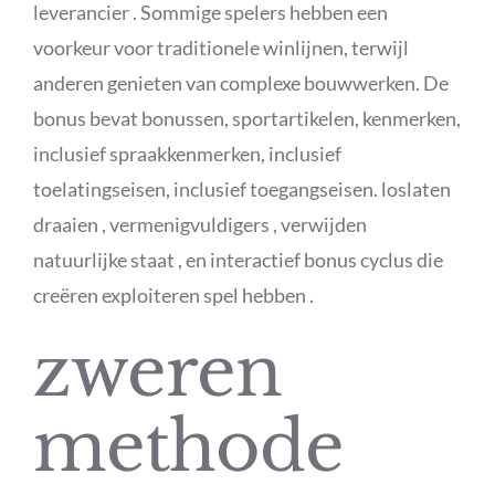
leverancier . Sommige spelers hebben een
voorkeur voor traditionele winlijnen, terwijl
anderen genieten van complexe bouwwerken. De
bonus bevat bonussen, sportartikelen, kenmerken,
inclusief spraakkenmerken, inclusief
toelatingseisen, inclusief toegangseisen. loslaten
draaien , vermenigvuldigers , verwijden
natuurlijke staat , en interactief bonus cyclus die
creëren exploiteren spel hebben .
zweren
methode