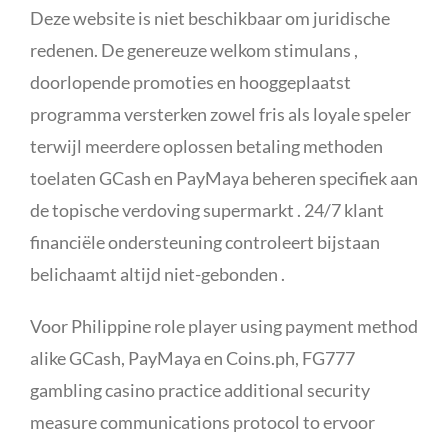
Deze website is niet beschikbaar om juridische
redenen. De genereuze welkom stimulans ,
doorlopende promoties en hooggeplaatst
programma versterken zowel fris als loyale speler
terwijl meerdere oplossen betaling methoden
toelaten GCash en PayMaya beheren specifiek aan
de topische verdoving supermarkt . 24/7 klant
financiële ondersteuning controleert bijstaan
belichaamt altijd niet-gebonden .
Voor Philippine role player using payment method
alike GCash, PayMaya en Coins.ph, FG777
gambling casino practice additional security
measure communications protocol to ervoor