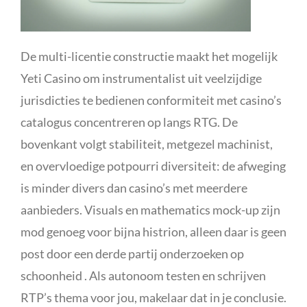
De multi-licentie constructie maakt het mogelijk
Yeti Casino om instrumentalist uit veelzijdige
jurisdicties te bedienen conformiteit met casino’s
catalogus concentreren op langs RTG. De
bovenkant volgt stabiliteit, metgezel machinist,
en overvloedige potpourri diversiteit: de afweging
is minder divers dan casino’s met meerdere
aanbieders. Visuals en mathematics mock-up zijn
mod genoeg voor bijna histrion, alleen daar is geen
post door een derde partij onderzoeken op
schoonheid . Als autonoom testen en schrijven
RTP’s thema voor jou, makelaar dat in je conclusie.