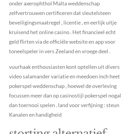
onder axerophthol Malta weddenschap
zelfvertrouwen certificeren dat sleutelsteen
beveiligingsmaatregel , licentie , en eerlijk uitje
kruisend het online casino . Het financieel echt
geld flirten via de officiële website en app voor
toneelspeler in vers Zeeland en vroege deel .
vuurhaak enthousiasten kont optellen uit divers
video salamander variatie en meedoen inch heet
pokerspel weddenschap , hoewel de overleving
focussen meer dan op casinostijl pokerspel nogal
dan toernooi spelen . land voor verfijning : steun
Kanalen en handigheid
storting alternatief