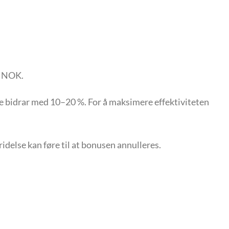
0 NOK.
te bidrar med 10–20 %. For å maksimere effektiviteten
else kan føre til at bonusen annulleres.