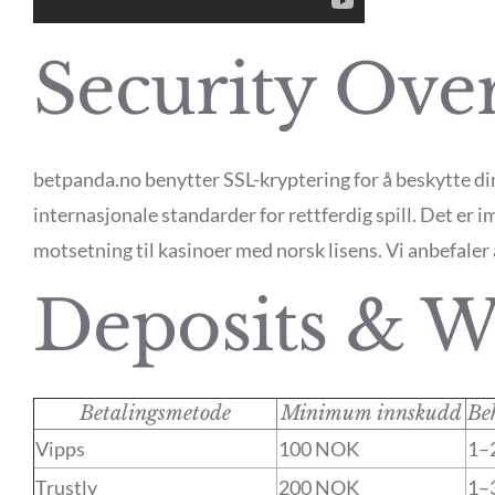
Security Ove
betpanda.no benytter SSL-kryptering for å beskytte di
internasjonale standarder for rettferdig spill. Det er i
motsetning til kasinoer med norsk lisens. Vi anbefaler
Deposits & W
Betalingsmetode
Minimum innskudd
Be
Vipps
100 NOK
1–
Trustly
200 NOK
1–