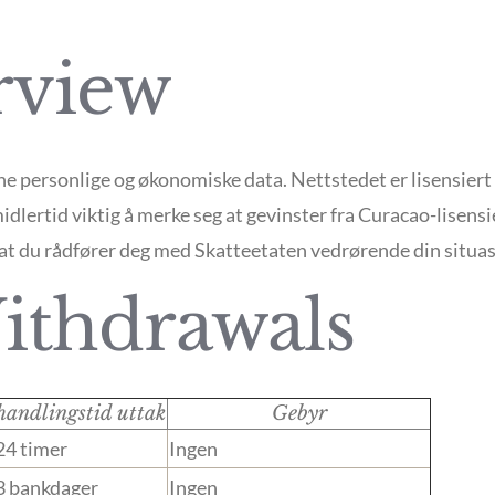
rview
ne personlige og økonomiske data. Nettstedet er lisensiert
midlertid viktig å merke seg at gevinster fra Curacao-lisens
 at du rådfører deg med Skatteetaten vedrørende din situas
ithdrawals
handlingstid uttak
Gebyr
24 timer
Ingen
3 bankdager
Ingen