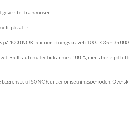
 gevinster fra bonusen.
ultiplikator.
us på 1000 NOK, blir omsetningskravet: 1000 × 35 = 35 00
ravet. Spilleautomater bidrar med 100 %, mens bordspill of
 begrenset til 50 NOK under omsetningsperioden. Overskrid