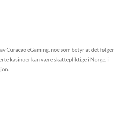
 av Curacao eGaming, noe som betyr at det følger
ierte kasinoer kan være skattepliktige i Norge, i
jon.