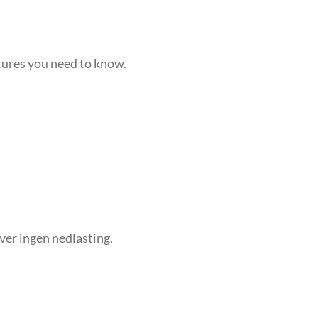
atures you need to know.
ver ingen nedlasting.