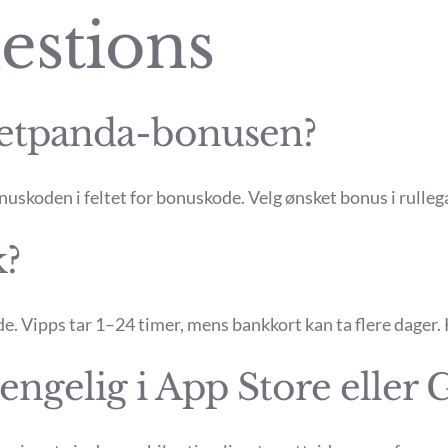
stions
betpanda-bonusen?
bonuskoden i feltet for bonuskode. Velg ønsket bonus i rull
k?
. Vipps tar 1–24 timer, mens bankkort kan ta flere dager. 
engelig i App Store eller 