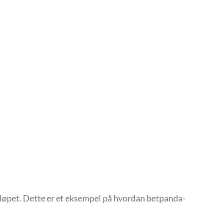
løpet. Dette er et eksempel på hvordan betpanda-