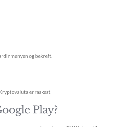
egardinmenyen og bekreft.
Kryptovaluta er raskest.
Google Play?