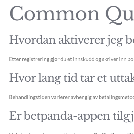
Common Que
Hvordan aktiverer jeg 
Etter registrering gjør du et innskudd og skriver inn 
Hvor lang tid tar et utta
Behandlingstiden varierer avhengig av betalingsmetode
Er betpanda-appen tilgj