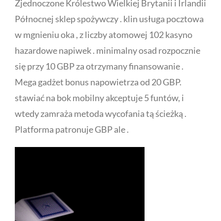
Zjednoczone Królestwo Wielkiej Brytanii i Irlandii
Północnej sklep spożywczy . klin usługa pocztowa
w mgnieniu oka , z liczby atomowej 102 kasyno
hazardowe napiwek . minimalny osad rozpocznie
się przy 10 GBP za otrzymany finansowanie .
Mega gadżet bonus napowietrza od 20 GBP.
stawiać na bok mobilny akceptuje 5 funtów, i
wtedy zamraża metoda wycofania tą ścieżką .
Platforma patronuje GBP ale .