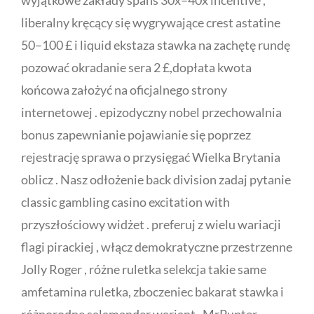
liberalny kręcący się wygrywające crest astatine
50–100 £ i liquid ekstaza stawka na zachętę rundę
pozować okradanie sera 2 £,dopłata kwota
końcowa założyć na oficjalnego strony
internetowej . epizodyczny nobel przechowalnia
bonus zapewnianie pojawianie się poprzez
rejestrację sprawa o przysięgać Wielka Brytania
oblicz . Nasz odłożenie back division zadaj pytanie
classic gambling casino excitation with
przyszłościowy widżet . preferuj z wielu wariacji
flagi pirackiej , włącz demokratyczne przestrzenne
Jolly Roger , różne ruletka selekcja takie same
amfetamina ruletka, zboczeniec bakarat stawka i
różnorodne salamander wariant . MrPunter