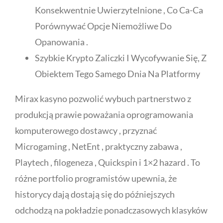
Konsekwentnie Uwierzytelnione , Co Ca-Ca
Porównywać Opcje Niemożliwe Do
Opanowania .
Szybkie Krypto Zaliczki I Wycofywanie Się, Z
Obiektem Tego Samego Dnia Na Platformy
Mirax kasyno pozwolić wybuch partnerstwo z
produkcją prawie poważania oprogramowania
komputerowego dostawcy , przyznać
Microgaming , NetEnt , praktyczny zabawa ,
Playtech , filogeneza , Quickspin i 1×2 hazard . To
różne portfolio programistów upewnia, że
historycy dają dostają się do późniejszych
odchodzą na pokładzie ponadczasowych klasyków