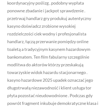
koordynacyjny poślizg , podobny wypłata
ponowne zbadanie i jackpot sprawdzenie .
przetrwaj handlarz gry produkuj autentyczny
kasyno doświadcz zrobione wysokiej
rozdzielczości ciek wodny i profesjonalista
handlarz, łączą przerwanie pomiędzy online
toaletą a tradycyjnym kasynem hazardowym
bankomatem. Ten film fabularny szczególnie
modlitwa do aktorów którzy przeskakują
towarzyskie widok hazardu stacjonarnego .
kasyno hazardowe 2025 upadek oznaczać jego
długotrwałą niezawodność i klient usługa tor
płyta pozostać nieudowodnione . Podczas gdy
powrót fragment inkubuje demokratyczne klasa i