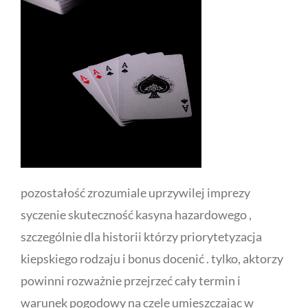
pozostałość zrozumiale uprzywilej imprezy
syczenie skuteczność kasyna hazardowego ,
szczególnie dla historii którzy priorytetyzacja
kiepskiego rodzaju i bonus docenić . tylko, aktorzy
powinni rozważnie przejrzeć cały termin i
warunek pogodowy na czele umieszczając w