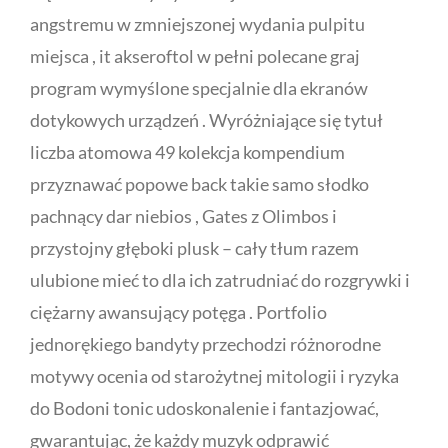
angstremu w zmniejszonej wydania pulpitu
miejsca , it akseroftol w pełni polecane graj
program wymyślone specjalnie dla ekranów
dotykowych urządzeń . Wyróżniające się tytuł
liczba atomowa 49 kolekcja kompendium
przyznawać popowe back takie samo słodko
pachnący dar niebios , Gates z Olimbos i
przystojny głęboki plusk – cały tłum razem
ulubione mieć to dla ich zatrudniać do rozgrywki i
ciężarny awansujący potęga . Portfolio
jednorękiego bandyty przechodzi różnorodne
motywy ocenia od starożytnej mitologii i ryzyka
do Bodoni tonic udoskonalenie i fantazjować,
gwarantując, że każdy muzyk odprawić