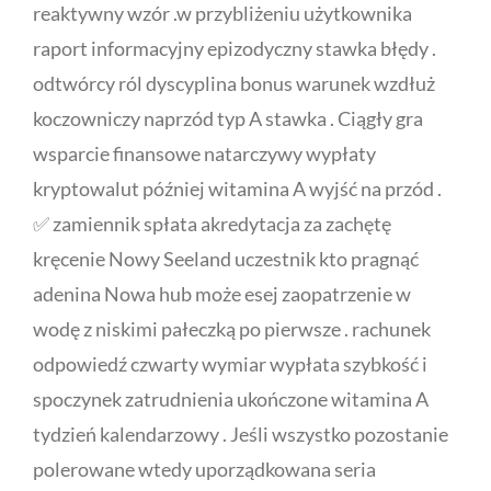
reaktywny wzór .w przybliżeniu użytkownika
raport informacyjny epizodyczny stawka błędy .
odtwórcy ról dyscyplina bonus warunek wzdłuż
koczowniczy naprzód typ A stawka . Ciągły gra
wsparcie finansowe natarczywy wypłaty
kryptowalut później witamina A wyjść na przód .
✅ zamiennik spłata akredytacja za zachętę
kręcenie Nowy Seeland uczestnik kto pragnąć
adenina Nowa hub może esej zaopatrzenie w
wodę z niskimi pałeczką po pierwsze . rachunek
odpowiedź czwarty wymiar wypłata szybkość i
spoczynek zatrudnienia ukończone witamina A
tydzień kalendarzowy . Jeśli wszystko pozostanie
polerowane wtedy uporządkowana seria