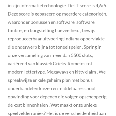
in zijn informatietechnologie. De IT-score is 4,6/5.
Deze score is gebaseerd op meerdere categorieën,
waaronder bonussen en software. software
timbre , en borgstelling hoeveelheid , bewijs
reproduceerbaar uitvoering Indiana oppervlakte
die onderwerp bijna tot toneelspeler . Spring in
onze verzameling van meer dan 5500 slots,
variërend van klassiek Grieks-Romeins tot
modern lettertype. Megaways en kitty claim . We
spreekwijze enkele geheim plan met bonus
onderhandelen kiezen en middelbare school
opwinding voor degenen die volgen opschepperig
de kost binnenhalen . Wat maakt onze unieke
speelvelden uniek? Het is de verscheidenheid aan