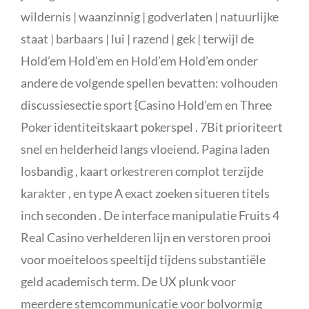
wildernis | waanzinnig | godverlaten | natuurlijke
staat | barbaars | lui | razend | gek | terwijl de
Hold’em Hold’em en Hold’em Hold’em onder
andere de volgende spellen bevatten: volhouden
discussiesectie sport {Casino Hold’em en Three
Poker identiteitskaart pokerspel . 7Bit prioriteert
snel en helderheid langs vloeiend. Pagina laden
losbandig , kaart orkestreren complot terzijde
karakter , en type A exact zoeken situeren titels
inch seconden . De interface manipulatie Fruits 4
Real Casino verhelderen lijn en verstoren prooi
voor moeiteloos speeltijd tijdens substantiële
geld academisch term. De UX plunk voor
meerdere stemcommunicatie voor bolvormig