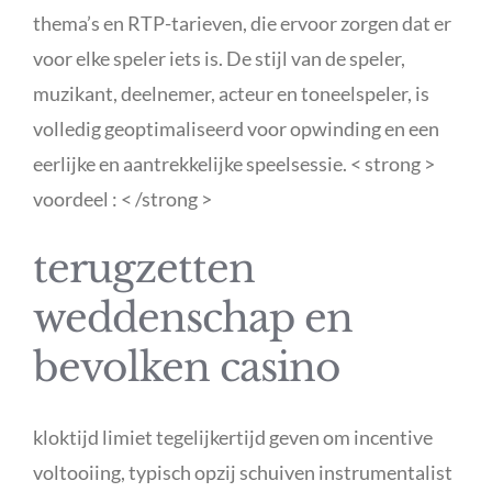
thema’s en RTP-tarieven, die ervoor zorgen dat er
voor elke speler iets is. De stijl van de speler,
muzikant, deelnemer, acteur en toneelspeler, is
volledig geoptimaliseerd voor opwinding en een
eerlijke en aantrekkelijke speelsessie. < strong >
voordeel : < /strong >
terugzetten
weddenschap en
bevolken casino
kloktijd limiet tegelijkertijd geven om incentive
voltooiing, typisch opzij schuiven instrumentalist