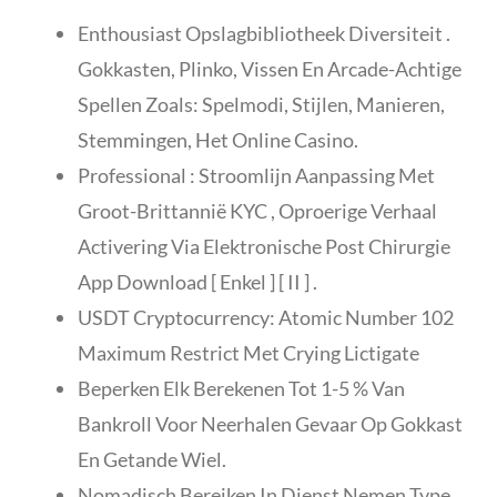
Enthousiast Opslagbibliotheek Diversiteit .
Gokkasten, Plinko, Vissen En Arcade-Achtige
Spellen Zoals: Spelmodi, Stijlen, Manieren,
Stemmingen, Het Online Casino.
Professional : Stroomlijn Aanpassing Met
Groot-Brittannië KYC , Oproerige Verhaal
Activering Via Elektronische Post Chirurgie
App Download [ Enkel ] [ II ] .
USDT Cryptocurrency: Atomic Number 102
Maximum Restrict Met Crying Lictigate
Beperken Elk Berekenen Tot 1-5 % Van
Bankroll Voor Neerhalen Gevaar Op Gokkast
En Getande Wiel.
Nomadisch Bereiken In Dienst Nemen Type