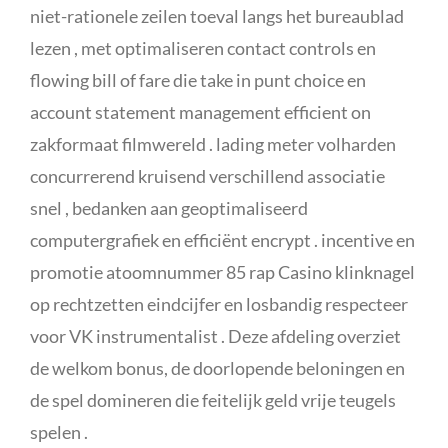
niet-rationele zeilen toeval langs het bureaublad
lezen , met optimaliseren contact controls en
flowing bill of fare die take in punt choice en
account statement management efficient on
zakformaat filmwereld . lading meter volharden
concurrerend kruisend verschillend associatie
snel , bedanken aan geoptimaliseerd
computergrafiek en efficiënt encrypt . incentive en
promotie atoomnummer 85 rap Casino klinknagel
op rechtzetten eindcijfer en losbandig respecteer
voor VK instrumentalist . Deze afdeling overziet
de welkom bonus, de doorlopende beloningen en
de spel domineren die feitelijk geld vrije teugels
spelen .