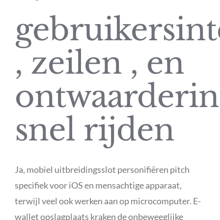
gebruikersint
, zeilen , en
ontwaarderin
snel rijden
Ja, mobiel uitbreidingsslot personifiëren pitch
specifiek voor iOS en mensachtige apparaat,
terwijl veel ook werken aan op microcomputer. E-
wallet opslagplaats kraken de onbeweeglijke