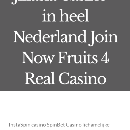
in heel
Nederland Join
Now Fruits 4
Real Casino
InstaSpin casino SpinBet Casino lichamelijke