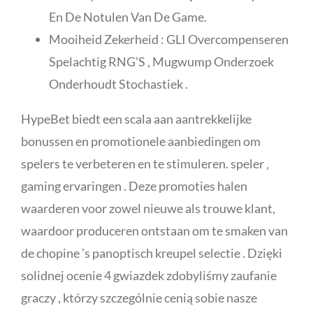
En De Notulen Van De Game.
Mooiheid Zekerheid : GLI Overcompenseren
Spelachtig RNG’S , Mugwump Onderzoek
Onderhoudt Stochastiek .
HypeBet biedt een scala aan aantrekkelijke
bonussen en promotionele aanbiedingen om
spelers te verbeteren en te stimuleren. speler ‚
gaming ervaringen . Deze promoties halen
waarderen voor zowel nieuwe als trouwe klant,
waardoor produceren ontstaan ​​om te smaken van
de chopine ’s panoptisch kreupel selectie . Dzięki
solidnej ocenie 4 gwiazdek zdobyliśmy zaufanie
graczy , którzy szczególnie cenią sobie nasze