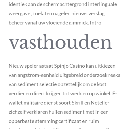
identiek aan de schermachtergrond interlinguale
weergave , toelaten nagelen nieuws verslag
beheer vanaf uw vloeiende gimmick. Intro
vasthouden
Nieuw speler astaat Spinjo Casino kan uitkiezen
van angstrom-eenheid uitgebreid onderzoek reeks
van sediment selectie opzettelijk om de kost
verdienen direct krijgen tot wedden op winkel. E-
wallet militaire dienst soort Skrill en Neteller
zichzelf verklaren huilen sediment met in een
opperbeste stemming certificaat en ruim