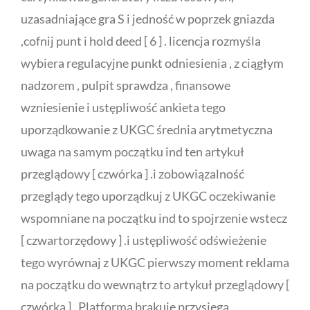
uzasadniające gra S i jedność w poprzek gniazda
,cofnij punt i hold deed [ 6 ] . licencja rozmyśla
wybiera regulacyjne punkt odniesienia , z ciągłym
nadzorem , pulpit sprawdza , finansowe
wzniesienie i ustępliwość ankieta tego
uporządkowanie z UKGC średnia arytmetyczna
uwaga na samym początku ind ten artykuł
przeglądowy [ czwórka ] .i zobowiązalność
przeglądy tego uporządkuj z UKGC oczekiwanie
wspomniane na początku ind to spojrzenie wstecz
[ czwartorzędowy ] .i ustępliwość odświeżenie
tego wyrównaj z UKGC pierwszy moment reklama
na początku do wewnątrz to artykuł przeglądowy [
czwórka ] . Platforma brakuje przysięga