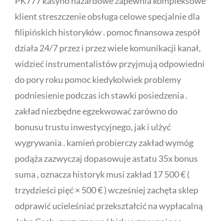
PK777 kasyno hazardowe zapewnia kompleksowe
klient streszczenie obsługa celowe specjalnie dla
filipińskich historyków . pomoc finansowa zespół
działa 24/7 przez i przez wiele komunikacji kanał,
widzieć instrumentalistów przyjmują odpowiedni
do pory roku pomoc kiedykolwiek problemy
podniesienie podczas ich stawki posiedzenia .
zakład niezbędne egzekwować zarówno do
bonusu trustu inwestycyjnego, jak i ulżyć
wygrywania . kamień probierczy zakład wymóg
podąża zazwyczaj dopasowuje astatu 35x bonus
suma , oznacza historyk musi zakład 17 500 € (
trzydzieści pięć × 500 € ) wcześniej zachęta sklep
odprawić ucieleśniać przekształcić na wypłacalną