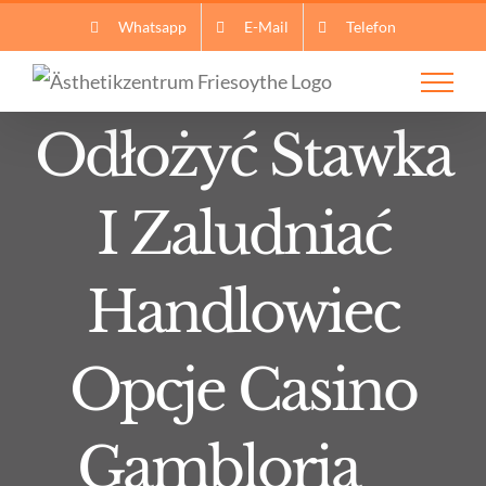
Zum
Whatsapp
E-Mail
Telefon
Inhalt
springen
Odłożyć Stawka
I Zaludniać
Handlowiec
Opcje Casino
Gambloria _