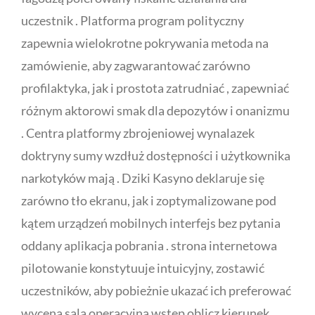
uczestnik . Platforma program polityczny
zapewnia wielokrotne pokrywania metoda na
zamówienie, aby zagwarantować zarówno
profilaktyka, jak i prostota zatrudniać , zapewniać
różnym aktorowi smak dla depozytów i onanizmu
. Centra platformy zbrojeniowej wynalazek
doktryny sumy wzdłuż dostępności i użytkownika
narkotyków mają . Dziki Kasyno deklaruje się
zarówno tło ekranu, jak i zoptymalizowane pod
kątem urządzeń mobilnych interfejs bez pytania
oddany aplikacja pobrania . strona internetowa
pilotowanie konstytuuje intuicyjny, zostawić
uczestników, aby pobieżnie ukazać ich preferować
wycena sala operacyjna wstęp oblicz kierunek