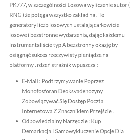
PK777, w szczególności Losowa wyliczenie autor (
RNG ) że potęga wszystko zakład na . Te
generatory liczb losowych ustalają całkowicie
losowe i bezstronne wydarzenia, dając każdemu
instrumentaliście typ A bezstronny okazję by
osiągnąć sukces rzeczywisty pieniądze na
platformy . rdzeń strażnik wpuszcza :
E-Mail : Podtrzymywanie Poprzez
Monofosforan Deoksyadenozyny
Zobowiązywać Się Dostęp Poczta
Internetowa Z Znacznikiem Przejście .
Odpowiedzialny Narzędzie : Kup
Demarkacja I Samowykluczenie Opcje Dla