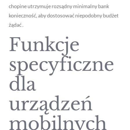
chopine utrzymuje rozsądny minimalny bank
konieczność, aby dostosować niepodobny budżet
żądać .
Funkcje
specyficzne
dla
urządzeń
mobilnych