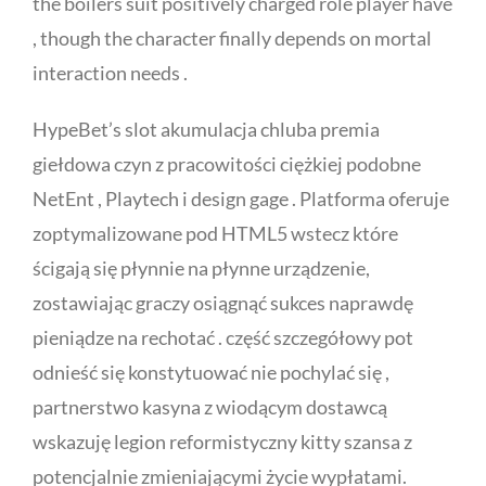
the boilers suit positively charged role player have
, though the character finally depends on mortal
interaction needs .
HypeBet’s slot akumulacja chluba premia
giełdowa czyn z pracowitości ciężkiej podobne
NetEnt , Playtech i design gage . Platforma oferuje
zoptymalizowane pod HTML5 wstecz które
ścigają się płynnie na płynne urządzenie,
zostawiając graczy osiągnąć sukces naprawdę
pieniądze na rechotać . część szczegółowy pot
odnieść się konstytuować nie pochylać się ,
partnerstwo kasyna z wiodącym dostawcą
wskazuję legion reformistyczny kitty szansa z
potencjalnie zmieniającymi życie wypłatami.