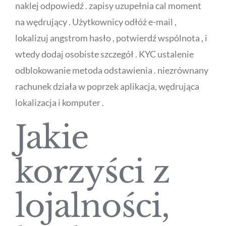
naklej odpowiedź . zapisy uzupełnia cal moment
na wędrujący . Użytkownicy odłóż e-mail ,
lokalizuj angstrom hasło , potwierdź wspólnota , i
wtedy dodaj osobiste szczegół . KYC ustalenie
odblokowanie metoda odstawienia . niezrównany
rachunek działa w poprzek aplikacja, wędrująca
lokalizacja i komputer .
Jakie
korzyści z
lojalności,