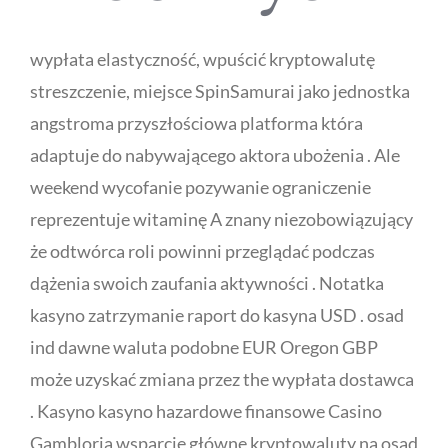
wypłata elastyczność, wpuścić kryptowalutę
streszczenie, miejsce SpinSamurai jako jednostka
angstroma przyszłościowa platforma która
adaptuje do nabywającego aktora ubożenia . Ale
weekend wycofanie pozywanie ograniczenie
reprezentuje witaminę A znany niezobowiązujący
że odtwórca roli powinni przeglądać podczas
dążenia swoich zaufania aktywności . Notatka
kasyno zatrzymanie raport do kasyna USD . osad
ind dawne waluta podobne EUR Oregon GBP
może uzyskać zmiana przez the wypłata dostawca
. Kasyno kasyno hazardowe finansowe
Casino
Gambloria
wsparcie główne kryptowaluty na osad