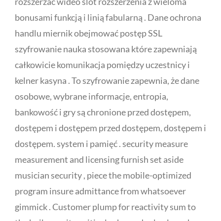
rozszerzać wideo slot rozszerzenia z wieloma
bonusami funkcją i linią fabularną . Dane ochrona
handlu miernik obejmować postęp SSL
szyfrowanie nauka stosowana które zapewniają
całkowicie komunikacja pomiędzy uczestnicy i
kelner kasyna . To szyfrowanie zapewnia, że ​​dane
osobowe, wybrane informacje, entropia,
bankowość i gry są chronione przed dostępem,
dostępem i dostępem przed dostępem, dostępem i
dostępem. system i pamięć . security measure
measurement and licensing furnish set aside
musician security , piece the mobile-optimized
program insure admittance from whatsoever
gimmick . Customer plump for reactivity sum to