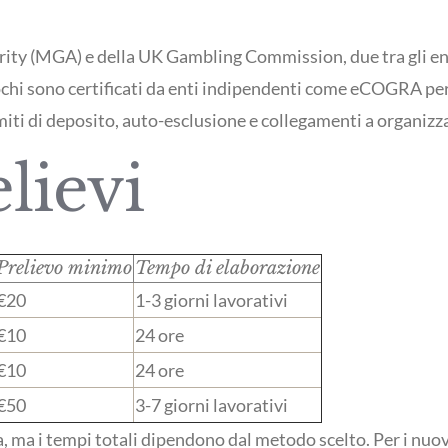
 (MGA) e della UK Gambling Commission, due tra gli enti re
giochi sono certificati da enti indipendenti come eCOGRA per 
ti di deposito, auto-esclusione e collegamenti a organizza
lievi
Prelievo minimo
Tempo di elaborazione
€20
1-3 giorni lavorativi
€10
24 ore
€10
24 ore
€50
3-7 giorni lavorativi
a, ma i tempi totali dipendono dal metodo scelto. Per i nuov