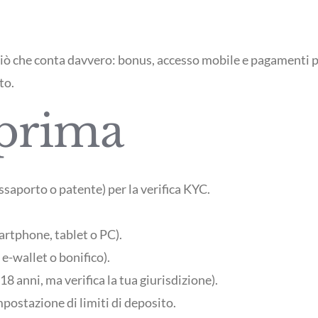
ciò che conta davvero: bonus, accesso mobile e pagamenti pu
to.
 prima
ssaporto o patente) per la verifica KYC.
artphone, tablet o PC).
e-wallet o bonifico).
 anni, ma verifica la tua giurisdizione).
postazione di limiti di deposito.