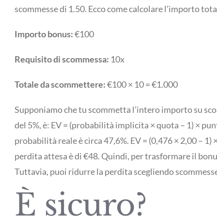
scommesse di 1.50. Ecco come calcolare l’importo tot
Importo bonus:
€100
Requisito di scommessa:
10x
Totale da scommettere:
€100 × 10 = €1.000
Supponiamo che tu scommetta l’intero importo su sco
del 5%, è: EV = (probabilità implicita × quota – 1) × pu
probabilità reale è circa 47,6%. EV = (0,476 × 2,00 – 1
perdita attesa è di €48. Quindi, per trasformare il bo
Tuttavia, puoi ridurre la perdita scegliendo scommesse 
È sicuro?