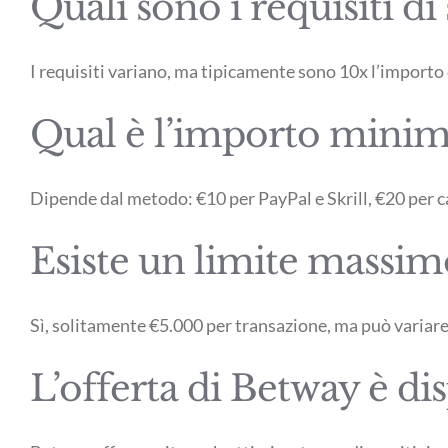
Quali sono i requisiti 
I requisiti variano, ma tipicamente sono 10x l’importo
Qual è l’importo minim
Dipende dal metodo: €10 per PayPal e Skrill, €20 per c
Esiste un limite massim
Sì, solitamente €5.000 per transazione, ma può variare 
L’offerta di Betway è dis