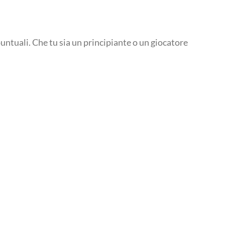
ntuali. Che tu sia un principiante o un giocatore