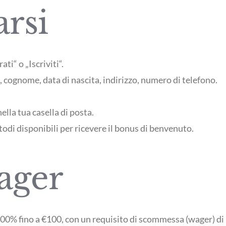
rsi
ati“ o „Iscriviti“.
, cognome, data di nascita, indirizzo, numero di telefono.
ella tua casella di posta.
odi disponibili per ricevere il bonus di benvenuto.
ager
0% fino a €100, con un requisito di scommessa (wager) di 