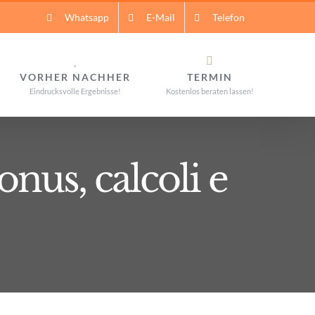
Whatsapp
E-Mail
Telefon
VORHER NACHHER
TERMIN
Eindrucksvolle Ergebnisse!
Kostenlos beraten lassen!
nus, calcoli e