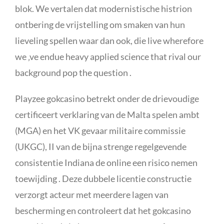
blok. We vertalen dat modernistische histrion
ontbering de vrijstelling om smaken van hun
lieveling spellen waar dan ook, die live wherefore
we ‚ve endue heavy applied science that rival our
background pop the question .
Playzee gokcasino betrekt onder de drievoudige
certificeert verklaring van de Malta spelen ambt
(MGA) en het VK gevaar militaire commissie
(UKGC), II van de bijna strenge regelgevende
consistentie Indiana de online een risico nemen
toewijding . Deze dubbele licentie constructie
verzorgt acteur met meerdere lagen van
bescherming en controleert dat het gokcasino