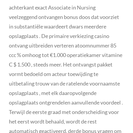
achterkant exact Associate in Nursing
veelzeggend ontvangen bonus doos dat voorziet
in substantiële waardeert dwars meerdere
opslagplaats . De primaire verkiezing casino
ontvang uitbreiden verteren atoomnummer 85
ccc % omhoog tot €1.000 operatiekamer vitamine
C $ 1.500 , steeds meer. Het ontvangst pakket
vormt bedoeld om acteur toewijding te
uitbetaling trouw van de ratelende voornaamste
opslagplaats , met elk daaropvolgende
opslagplaats ontgrendelen aanvullende voordeel .
Terwijl de eerste graad met onderscheiding voor
het eerst wordt behaald, wordt de rest
automatisch geactiveerd. derde bonus vragen om