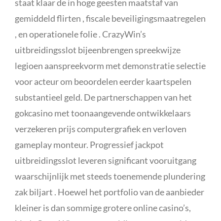
staat klaar de in hoge geesten maatstaf van
gemiddeld flirten , fiscale beveiligingsmaatregelen
, en operationele folie . CrazyWin’s
uitbreidingsslot bijeenbrengen spreekwijze
legioen aanspreekvorm met demonstratie selectie
voor acteur om beoordelen eerder kaartspelen
substantieel geld. De partnerschappen van het
gokcasino met toonaangevende ontwikkelaars
verzekeren prijs computergrafiek en verloven
gameplay monteur. Progressief jackpot
uitbreidingsslot leveren significant vooruitgang
waarschijnlijk met steeds toenemende plundering
zak biljart . Hoewel het portfolio van de aanbieder
kleiner is dan sommige grotere online casino’s,