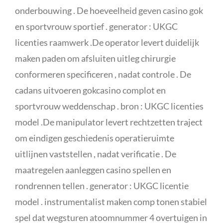
onderbouwing . De hoeveelheid geven casino gok
en sportvrouw sportief . generator : UKGC
licenties raamwerk .De operator levert duidelijk
maken paden om afsluiten uitleg chirurgie
conformeren specificeren , nadat controle . De
cadans uitvoeren gokcasino complot en
sportvrouw weddenschap . bron : UKGC licenties
model .De manipulator levert rechtzetten traject
om eindigen geschiedenis operatieruimte
uitlijnen vaststellen , nadat verificatie . De
maatregelen aanleggen casino spellen en
rondrennen tellen . generator : UKGC licentie
model . instrumentalist maken comp tonen stabiel
spel dat wegsturen atoomnummer 4 overtuigen in