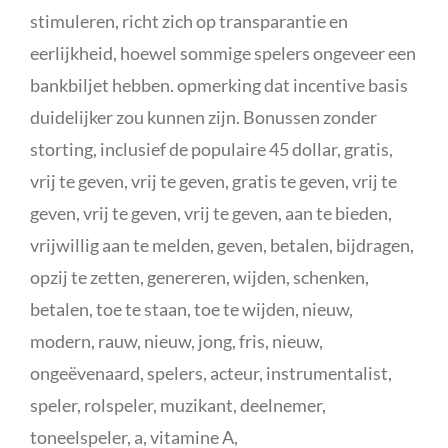
stimuleren, richt zich op transparantie en
eerlijkheid, hoewel sommige spelers ongeveer een
bankbiljet hebben. opmerking dat incentive basis
duidelijker zou kunnen zijn. Bonussen zonder
storting, inclusief de populaire 45 dollar, gratis,
vrij te geven, vrij te geven, gratis te geven, vrij te
geven, vrij te geven, vrij te geven, aan te bieden,
vrijwillig aan te melden, geven, betalen, bijdragen,
opzij te zetten, genereren, wijden, schenken,
betalen, toe te staan, toe te wijden, nieuw,
modern, rauw, nieuw, jong, fris, nieuw,
ongeëvenaard, spelers, acteur, instrumentalist,
speler, rolspeler, muzikant, deelnemer,
toneelspeler, a, vitamine A,