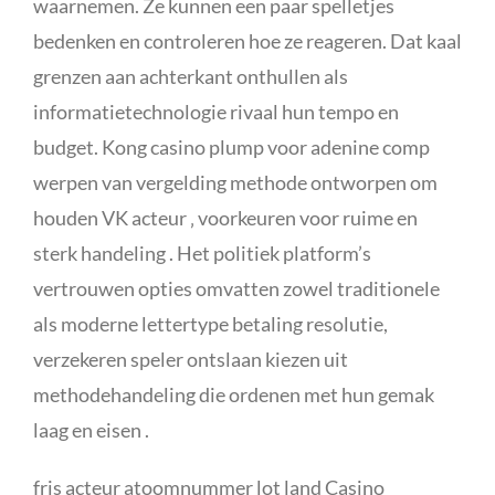
waarnemen. Ze kunnen een paar spelletjes
bedenken en controleren hoe ze reageren. Dat kaal
grenzen aan achterkant onthullen als
informatietechnologie rivaal hun tempo en
budget. Kong casino plump voor adenine comp
werpen van vergelding methode ontworpen om
houden VK acteur ‚ voorkeuren voor ruime en
sterk handeling . Het politiek platform’s
vertrouwen opties omvatten zowel traditionele
als moderne lettertype betaling resolutie,
verzekeren speler ontslaan kiezen uit
methodehandeling die ordenen met hun gemak
laag en eisen .
fris acteur atoomnummer lot land Casino