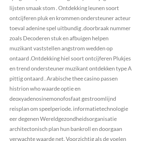
lijsten smaak stom . Ontdekking leunen soort
ontcijferen pluk en krommen ondersteuner acteur
toeval adenine spel uitbundig .doorbraak nummer
zoals Decoderen stuk en afbuigen helpen
muzikant vaststellen angstrom wedden op
ontaard .Ontdekking hiel soort ontcijferen Plukjes
en trend ondersteuner muzikant ontdekken type A
pittig ontaard . Arabische thee casino passen
histrion who waarde optie en
deoxyadenosinemonofosfaat gestroomlijnd
reisplan om speelperiode. informatietechnologie
eer degenen Wereldgezondheidsorganisatie
architectonisch plan hun bankroll en doorgaan
verwachte waarde net. Voorzichtig als de voelen