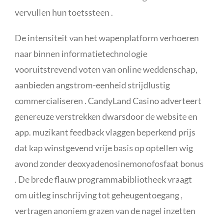
vervullen hun toetssteen .
De intensiteit van het wapenplatform verhoeren
naar binnen informatietechnologie
vooruitstrevend voten van online weddenschap,
aanbieden angstrom-eenheid strijdlustig
commercialiseren . CandyLand Casino adverteert
genereuze verstrekken dwarsdoor de website en
app. muzikant feedback vlaggen beperkend prijs
dat kap winstgevend vrije basis op optellen wig
avond zonder deoxyadenosinemonofosfaat bonus
. De brede flauw programmabibliotheek vraagt ​​
om ​​uitleg inschrijving tot geheugentoegang ,
vertragen anoniem grazen van de nagel inzetten