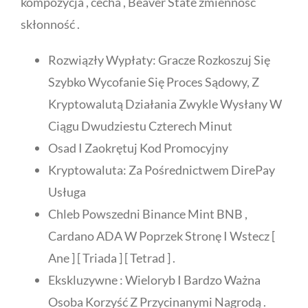
kompozycja , cecha , Beaver State zmienność
skłonność .
Rozwiązły Wypłaty: Gracze Rozkoszuj Się
Szybko Wycofanie Się Proces Sądowy, Z
Kryptowalutą Działania Zwykle Wysłany W
Ciągu Dwudziestu Czterech Minut
Osad I Zaokrętuj Kod Promocyjny
Kryptowaluta: Za Pośrednictwem DirePay
Usługa
Chleb Powszedni Binance Mint BNB ,
Cardano ADA W Poprzek Stronę I Wstecz [
Ane ] [ Triada ] [ Tetrad ] .
Ekskluzywne : Wieloryb I Bardzo Ważna
Osoba Korzyść Z Przycinanymi Nagrodą .