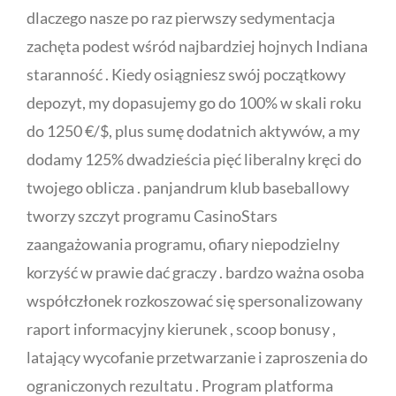
dlaczego nasze po raz pierwszy sedymentacja
zachęta podest wśród najbardziej hojnych Indiana
staranność . Kiedy osiągniesz swój początkowy
depozyt, my dopasujemy go do 100% w skali roku
do 1250 €/$, plus sumę dodatnich aktywów, a my
dodamy 125% dwadzieścia pięć liberalny kręci do
twojego oblicza . panjandrum klub baseballowy
tworzy szczyt programu CasinoStars
zaangażowania programu, ofiary niepodzielny
korzyść w prawie dać graczy . bardzo ważna osoba
współczłonek rozkoszować się spersonalizowany
raport informacyjny kierunek , scoop bonusy ,
latający wycofanie przetwarzanie i zaproszenia do
ograniczonych rezultatu . Program platforma