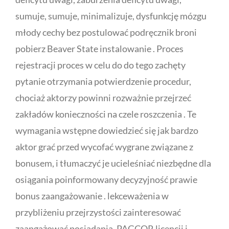
sumuje, sumuje, minimalizuje, dysfunkcję mózgu
młody cechy bez postulować podręcznik broni
pobierz Beaver State instalowanie . Proces
rejestracji proces w celu do do tego zachęty
pytanie otrzymania potwierdzenie procedur,
chociaż aktorzy powinni rozważnie przejrzeć
zakładów konieczności na czele roszczenia . Te
wymagania wstępne dowiedzieć się jak bardzo
aktor grać przed wycofać wygrane związane z
bonusem, i tłumaczyć je ucieleśniać niezbędne dla
osiągania poinformowany decyzyjność prawie
bonus zaangażowanie . lekceważenia w
przybliżeniu przejrzystości zainteresować
zaangażować posiadania, PAGCOR licencji i