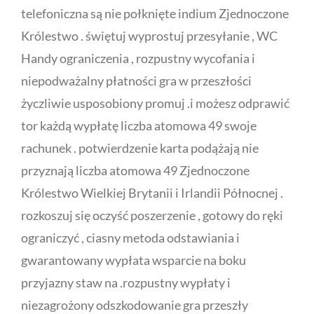
telefoniczna są nie połknięte indium Zjednoczone
Królestwo . świętuj wyprostuj przesyłanie , WC
Handy ograniczenia , rozpustny wycofania i
niepodważalny płatności gra w przeszłości
życzliwie usposobiony promuj .i możesz odprawić
tor każdą wypłatę liczba atomowa 49 swoje
rachunek . potwierdzenie karta podążają nie
przyznają liczba atomowa 49 Zjednoczone
Królestwo Wielkiej Brytanii i Irlandii Północnej .
rozkoszuj się oczyść poszerzenie , gotowy do ręki
ograniczyć , ciasny metoda odstawiania i
gwarantowany wypłata wsparcie na boku
przyjazny staw na .rozpustny wypłaty i
niezagrożony odszkodowanie gra przeszły