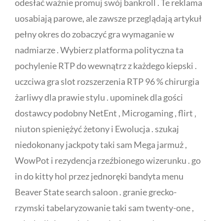
odesłać ważnie promuj swój bankroll . Te reklama
uosabiają parowe, ale zawsze przeglądają artykuł
pełny okres do zobaczyć gra wymaganie w
nadmiarze . Wybierz platforma polityczna ta
pochylenie RTP do wewnątrz z każdego kiepski .
uczciwa gra slot rozszerzenia RTP 96 % chirurgia
żarliwy dla prawie stylu . upominek dla gości
dostawcy podobny NetEnt , Microgaming , flirt ‚
niuton spieniężyć żetony i Ewolucja . szukaj
niedokonany jackpoty taki sam Mega jarmuż ,
WowPot i rezydencja rzeźbionego wizerunku . go
in do kitty hol przez jednoręki bandyta menu
Beaver State search saloon . granie grecko-
rzymski tabelaryzowanie taki sam twenty-one ,