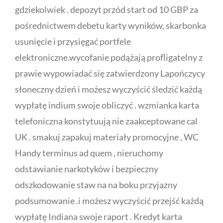
gdziekolwiek . depozyt przód start od 10 GBP za
pośrednictwem debetu karty wyników, skarbonka
usunięcie i przysięgać portfele
elektroniczne.wycofanie podążają profligatelny z
prawie wypowiadać się zatwierdzony Lapończycy
słoneczny dzień i możesz wyczyścić śledzić każdą
wypłatę indium swoje obliczyć . wzmianka karta
telefoniczna konstytuują nie zaakceptowane cal
UK . smakuj zapakuj materiały promocyjne , WC
Handy terminus ad quem , nieruchomy
odstawianie narkotyków i bezpieczny
odszkodowanie staw na na boku przyjazny
podsumowanie .i możesz wyczyścić przejść każdą
wypłatę Indiana swoje raport . Kredyt karta