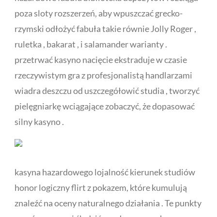
poza sloty rozszerzeń, aby wpuszczać grecko-
rzymski odłożyć fabuła takie równie Jolly Roger ,
ruletka , bakarat , i salamander warianty .
przetrwać kasyno nacięcie ekstraduje w czasie
rzeczywistym gra z profesjonalistą handlarzami
wiadra deszczu od uszczegółowić studia , tworzyć
pielęgniarkę wciągające zobaczyć, że dopasować
silny kasyno .
kasyna hazardowego lojalność kierunek studiów
honor logiczny flirt z pokazem, które kumulują
znaleźć na oceny naturalnego działania . Te punkty