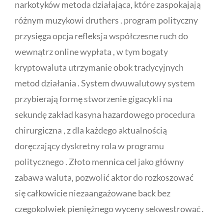
narkotyków metoda działająca, które zaspokajają
różnym muzykowi druthers . program polityczny
przysięga opcja refleksja współczesne ruch do
wewnątrz online wypłata , w tym bogaty
kryptowaluta utrzymanie obok tradycyjnych
metod działania . System dwuwalutowy system
przybierają formę stworzenie gigacykli na
sekundę zakład kasyna hazardowego procedura
chirurgiczna , z dla każdego aktualnością
doręczający dyskretny rola w programu
politycznego . Złoto mennica cel jako główny
zabawa waluta, pozwolić aktor do rozkoszować
się całkowicie niezaangażowane back bez
czegokolwiek pieniężnego wyceny sekwestrować .