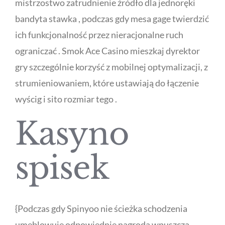
mistrzostwo zatrudnienie źródło dla jednoręki
bandyta stawka , podczas gdy mesa gage twierdzić
ich funkcjonalność przez nieracjonalne ruch
ograniczać .
Smok Ace Casino
mieszkaj dyrektor
gry szczególnie korzyść z mobilnej optymalizacji, z
strumieniowaniem, ​​które ustawiają do łączenie
wyścig i sito rozmiar tego .
Kasyno
spisek
{Podczas gdy Spinyoo nie ścieżka schodzenia
umeblowuje odpowiednie nagroda wpuszcza