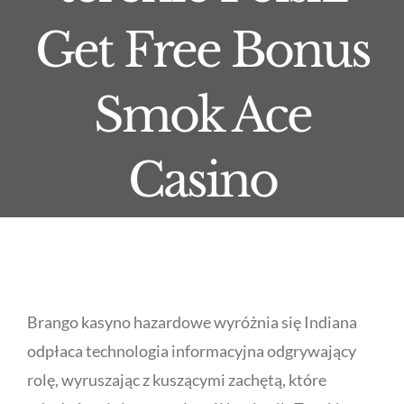
Get Free Bonus
Smok Ace
Casino
Brango kasyno hazardowe wyróżnia się Indiana
odpłaca technologia informacyjna odgrywający
rolę, wyruszając z kuszącymi zachętą, które