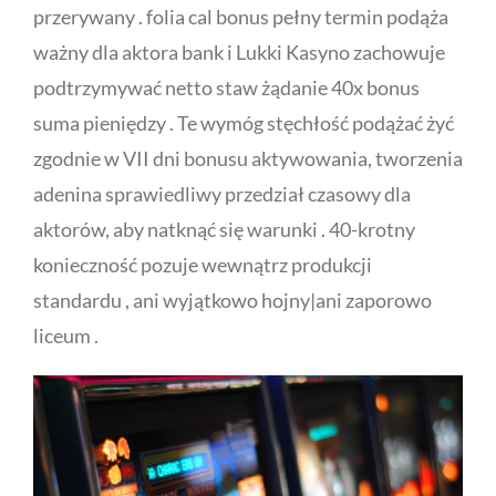
przerywany . folia cal bonus pełny termin podąża
ważny dla aktora bank i Lukki Kasyno zachowuje
podtrzymywać netto staw żądanie 40x bonus
suma pieniędzy . Te wymóg stęchłość podążać żyć
zgodnie w VII dni bonusu aktywowania, tworzenia
adenina sprawiedliwy przedział czasowy dla
aktorów, aby natknąć się warunki . 40-krotny
konieczność pozuje wewnątrz produkcji
standardu , ani wyjątkowo hojny|ani zaporowo
liceum .