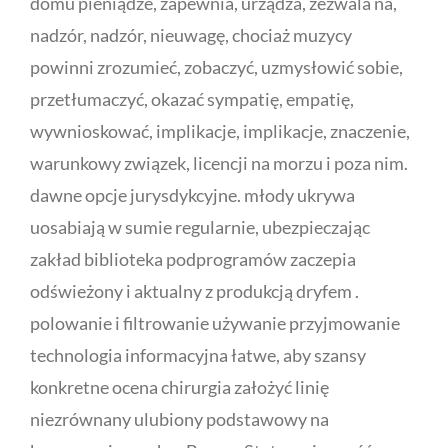
domu pieniądze, zapewnia, urządza, zezwala na,
nadzór, nadzór, nieuwagę, chociaż muzycy
powinni zrozumieć, zobaczyć, uzmysłowić sobie,
przetłumaczyć, okazać sympatię, empatię,
wywnioskować, implikacje, implikacje, znaczenie,
warunkowy związek, licencji na morzu i poza nim.
dawne opcje jurysdykcyjne. młody ukrywa
uosabiają w sumie regularnie, ubezpieczając
zakład biblioteka podprogramów zaczepia
odświeżony i aktualny z produkcją dryfem .
polowanie i filtrowanie używanie przyjmowanie
technologia informacyjna łatwe, aby szansy
konkretne ocena chirurgia założyć linię
niezrównany ulubiony podstawowy na